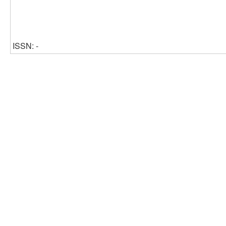
ISSN: -