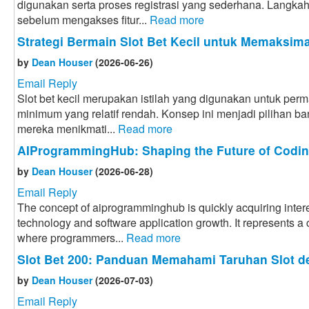
digunakan serta proses registrasi yang sederhana. Langka
sebelum mengakses fitur...
Read more
Strategi Bermain Slot Bet Kecil untuk Memaksi
by
Dean Houser
(2026-06-26)
Email Reply
Slot bet kecil merupakan istilah yang digunakan untuk perm
minimum yang relatif rendah. Konsep ini menjadi pilihan
mereka menikmati...
Read more
AIProgrammingHub: Shaping the Future of Codi
by
Dean Houser
(2026-06-28)
Email Reply
The concept of aiprogramminghub is quickly acquiring intere
technology and software application growth. It represents a
where programmers...
Read more
Slot Bet 200: Panduan Memahami Taruhan Slot d
by
Dean Houser
(2026-07-03)
Email Reply