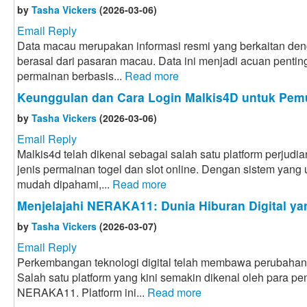
by
Tasha Vickers
(2026-03-06)
Email Reply
Data macau merupakan informasi resmi yang berkaitan de
berasal dari pasaran macau. Data ini menjadi acuan pentin
permainan berbasis...
Read more
Keunggulan dan Cara Login Malkis4D untuk Pem
by
Tasha Vickers
(2026-03-06)
Email Reply
Malkis4d telah dikenal sebagai salah satu platform perjud
jenis permainan togel dan slot online. Dengan sistem yang 
mudah dipahami,...
Read more
Menjelajahi NERAKA11: Dunia Hiburan Digital ya
by
Tasha Vickers
(2026-03-07)
Email Reply
Perkembangan teknologi digital telah membawa perubahan 
Salah satu platform yang kini semakin dikenal oleh para p
NERAKA11. Platform ini...
Read more