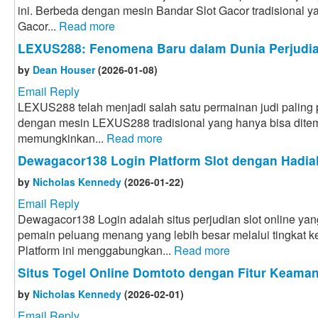
ini. Berbeda dengan mesin Bandar Slot Gacor tradisional yan
Gacor...
Read more
LEXUS288: Fenomena Baru dalam Dunia Perjudi
by
Dean Houser
(2026-01-08)
Email Reply
LEXUS288 telah menjadi salah satu permainan judi paling po
dengan mesin LEXUS288 tradisional yang hanya bisa ditem
memungkinkan...
Read more
Dewagacor138 Login Platform Slot dengan Hadiah
by
Nicholas Kennedy
(2026-01-22)
Email Reply
Dewagacor138 Login adalah situs perjudian slot online ya
pemain peluang menang yang lebih besar melalui tingkat k
Platform ini menggabungkan...
Read more
Situs Togel Online Domtoto dengan Fitur Keama
by
Nicholas Kennedy
(2026-02-01)
Email Reply