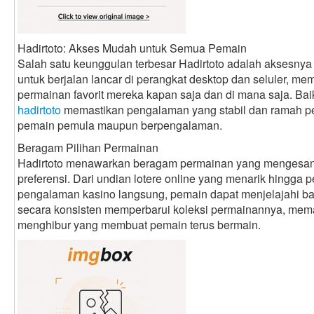
Hadirtoto: Akses Mudah untuk Semua Pemain
Salah satu keunggulan terbesar Hadirtoto adalah aksesnya 
untuk berjalan lancar di perangkat desktop dan seluler, 
permainan favorit mereka kapan saja dan di mana saja. Bai
hadirtoto
memastikan pengalaman yang stabil dan ramah pe
pemain pemula maupun berpengalaman.
Beragam Pilihan Permainan
Hadirtoto menawarkan beragam permainan yang mengesan
preferensi. Dari undian lotere online yang menarik hingga 
pengalaman kasino langsung, pemain dapat menjelajahi bany
secara konsisten memperbarui koleksi permainannya, mema
menghibur yang membuat pemain terus bermain.