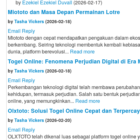
by
Ezekiel Ezekiel Duvall
(2026-02-17)
Miototo dan Masa Depan Permainan Lotre
by
Tasha Vickers
(2026-02-18)
Email Reply
Miototo dengan cepat mendapatkan pengakuan dalam ekosi
berkembang. Seiring teknologi membentuk kembali kebiasaa
dunia, platform berevolusi...
Read more
Togel Online: Fenomena Perjudian Digital di Era
by
Tasha Vickers
(2026-02-18)
Email Reply
Perkembangan teknologi digital telah membawa perubahan
kehidupan, termasuk perjudian. Salah satu bentuk perjudian
online, yang memungkinkan...
Read more
Olxtoto: Solusi Togel Online Cepat dan Terperca
by
Tasha Vickers
(2026-02-20)
Email Reply
OLXTOTO telah dikenal luas sebagai platform togel onli