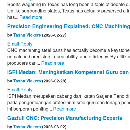
Sports wagering in Texas has long been a topic of debate due 
Unlike surrounding states, Texas has actually preserved a t
has...
Read more
Precision Engineering Explained: CNC Machining
by
Tasha Vickers
(2026-02-27)
Email Reply
CNC machining steel parts has actually become a keystone 
unmatched precision, repeatability, and efficiency. By utili
producers can...
Read more
ISPI Medan: Meningkatkan Kompetensi Guru dan
by
Tasha Vickers
(2026-02-28)
Email Reply
ISPI Medan merupakan cabang dari Ikatan Sarjana Pendidik
pada pengembangan profesionalisme guru dan tenaga pend
ini berperan penting...
Read more
Gazfull CNC: Precision Manufacturing Experts
by
Tasha Vickers
(2026-03-02)