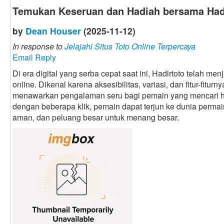
Temukan Keseruan dan Hadiah bersama Had
by
Dean Houser
(2025-11-12)
In response to
Jelajahi Situs Toto Online Terpercaya
Email Reply
Di era digital yang serba cepat saat ini, Hadirtoto telah m
online. Dikenal karena aksesibilitas, variasi, dan fitur-fit
menawarkan pengalaman seru bagi pemain yang mencari h
dengan beberapa klik, pemain dapat terjun ke dunia perm
aman, dan peluang besar untuk menang besar.