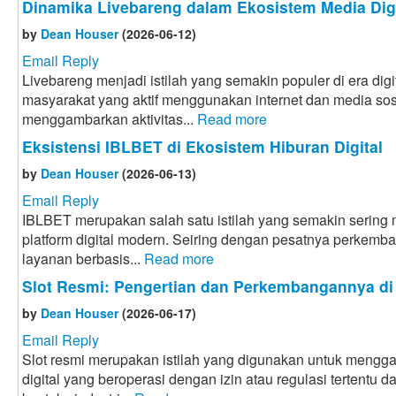
Dinamika Livebareng dalam Ekosistem Media Digi
by
Dean Houser
(2026-06-12)
Email Reply
Livebareng menjadi istilah yang semakin populer di era dig
masyarakat yang aktif menggunakan internet dan media sos
menggambarkan aktivitas...
Read more
Eksistensi IBLBET di Ekosistem Hiburan Digital
by
Dean Houser
(2026-06-13)
Email Reply
IBLBET merupakan salah satu istilah yang semakin seri
platform digital modern. Seiring dengan pesatnya perkemban
layanan berbasis...
Read more
Slot Resmi: Pengertian dan Perkembangannya di 
by
Dean Houser
(2026-06-17)
Email Reply
Slot resmi merupakan istilah yang digunakan untuk mengga
digital yang beroperasi dengan izin atau regulasi tertentu