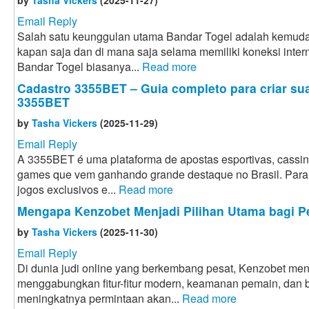
by
Tasha Vickers
(2025-11-27)
Email Reply
Salah satu keunggulan utama Bandar Togel adalah kemud
kapan saja dan di mana saja selama memiliki koneksi interne
Bandar Togel biasanya...
Read more
Cadastro 3355BET – Guia completo para criar su
3355BET
by
Tasha Vickers
(2025-11-29)
Email Reply
A 3355BET é uma plataforma de apostas esportivas, cassino
games que vem ganhando grande destaque no Brasil. Para a
jogos exclusivos e...
Read more
Mengapa Kenzobet Menjadi Pilihan Utama bagi 
by
Tasha Vickers
(2025-11-30)
Email Reply
Di dunia judi online yang berkembang pesat, Kenzobet men
menggabungkan fitur-fitur modern, keamanan pemain, dan
meningkatnya permintaan akan...
Read more