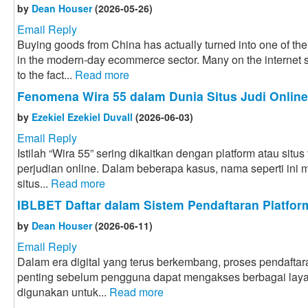
by
Dean Houser
(2026-05-26)
Email Reply
Buying goods from China has actually turned into one of th
in the modern-day ecommerce sector. Many on the internet s
to the fact...
Read more
Fenomena Wira 55 dalam Dunia Situs Judi Online
by
Ezekiel Ezekiel Duvall
(2026-06-03)
Email Reply
Istilah “Wira 55” sering dikaitkan dengan platform atau sit
perjudian online. Dalam beberapa kasus, nama seperti ini m
situs...
Read more
IBLBET Daftar dalam Sistem Pendaftaran Platfor
by
Dean Houser
(2026-06-11)
Email Reply
Dalam era digital yang terus berkembang, proses pendafta
penting sebelum pengguna dapat mengakses berbagai layanan 
digunakan untuk...
Read more