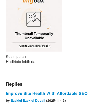
Kesimpulan
Hadirtoto lebih dari
Replies
Improve Site Health With Affordable SEO
by
Ezekiel Ezekiel Duvall
(2025-11-13)