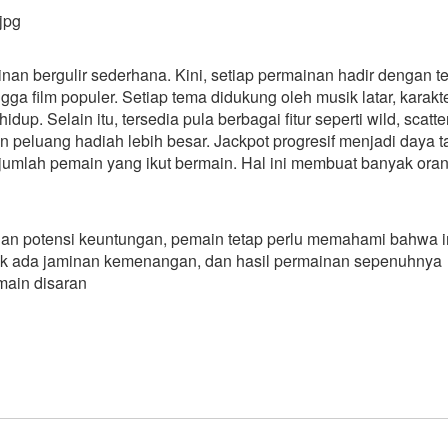
nan bergulir sederhana. Kini, setiap permainan hadir dengan 
ngga film populer. Setiap tema didukung oleh musik latar, karakt
p. Selain itu, tersedia pula berbagai fitur seperti wild, scatter
 peluang hadiah lebih besar. Jackpot progresif menjadi daya ta
ng jumlah pemain yang ikut bermain. Hal ini membuat banyak ora
n potensi keuntungan, pemain tetap perlu memahami bahwa i
idak ada jaminan kemenangan, dan hasil permainan sepenuhnya
main disaran