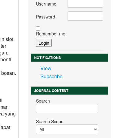
Username
Password
Remember me
n slot
ter
gan.
NOTIFICATIONS
henti,
View
 bosan.
Subscribe
JOURNAL CONTENT
ti
Search
aman
ya yang
Search Scope
dapat