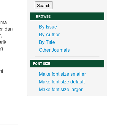
BROWSE
tema
By Issue
er, dan
By Author
,
rik
By Title
ng
Other Journals
FONT SIZE
ni
Make font size smaller
Make font size default
Make font size larger