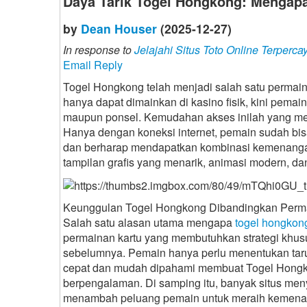
Daya Tarik Togel Hongkong: Mengapa
by
Dean Houser
(2025-12-27)
In response to
Jelajahi Situs Toto Online Terperca
Email Reply
Togel Hongkong telah menjadi salah satu permainan
hanya dapat dimainkan di kasino fisik, kini pem
maupun ponsel. Kemudahan akses inilah yang me
Hanya dengan koneksi internet, pemain sudah bi
dan berharap mendapatkan kombinasi kemenangan
tampilan grafis yang menarik, animasi modern, 
Keunggulan Togel Hongkong Dibandingkan Perm
Salah satu alasan utama mengapa
togel hongkon
permainan kartu yang membutuhkan strategi khus
sebelumnya. Pemain hanya perlu menentukan tar
cepat dan mudah dipahami membuat Togel Hongko
berpengalaman. Di samping itu, banyak situs men
menambah peluang pemain untuk meraih kemenan