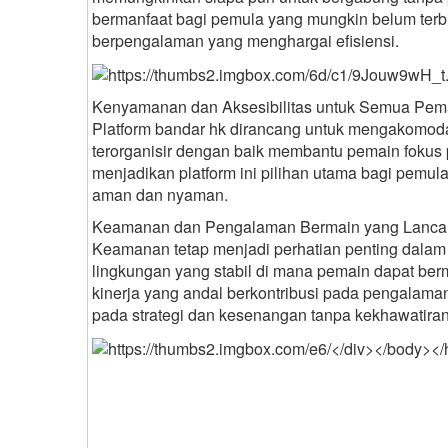
bermanfaat bagi pemula yang mungkin belum terbi
berpengalaman yang menghargai efisiensi.
Kenyamanan dan Aksesibilitas untuk Semua Pem
Platform bandar hk dirancang untuk mengakomodasi
terorganisir dengan baik membantu pemain fokus p
menjadikan platform ini pilihan utama bagi pem
aman dan nyaman.
Keamanan dan Pengalaman Bermain yang Lanca
Keamanan tetap menjadi perhatian penting dalam p
lingkungan yang stabil di mana pemain dapat ber
kinerja yang andal berkontribusi pada pengalama
pada strategi dan kesenangan tanpa kekhawatiran 