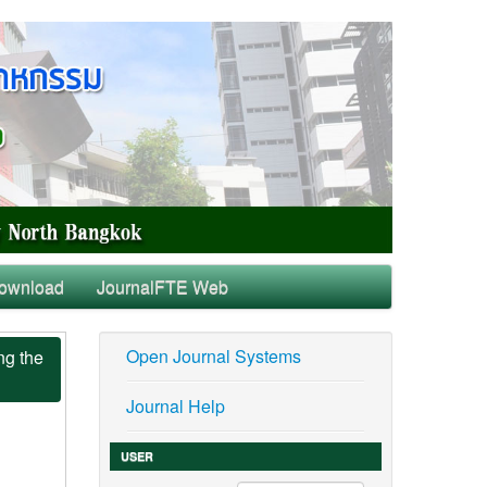
ownload
JournalFTE Web
Open Journal Systems
ng the
Journal Help
USER