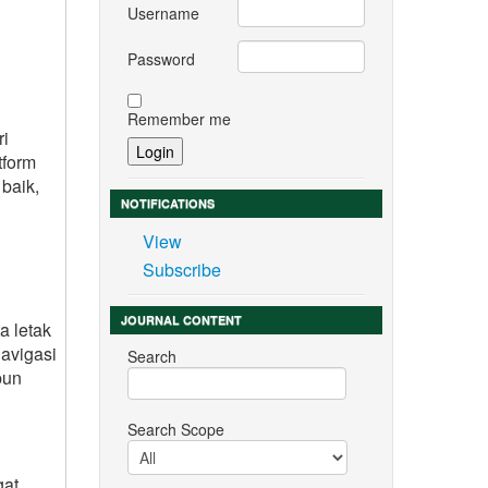
Username
Password
Remember me
ri
tform
baik,
NOTIFICATIONS
View
Subscribe
JOURNAL CONTENT
a letak
navigasi
Search
pun
Search Scope
gat