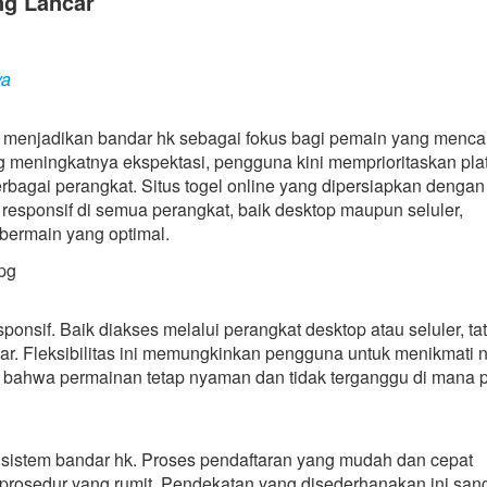
ng Lancar
ya
, menjadikan bandar hk sebagai fokus bagi pemain yang menca
g meningkatnya ekspektasi, pengguna kini memprioritaskan pla
bagai perangkat. Situs togel online yang dipersiapkan dengan 
responsif di semua perangkat, baik desktop maupun seluler,
bermain yang optimal.
nsif. Baik diakses melalui perangkat desktop atau seluler, tat
ar. Fleksibilitas ini memungkinkan pengguna untuk menikmati 
n bahwa permainan tetap nyaman dan tidak terganggu di mana 
sistem bandar hk. Proses pendaftaran yang mudah dan cepat
rosedur yang rumit. Pendekatan yang disederhanakan ini san