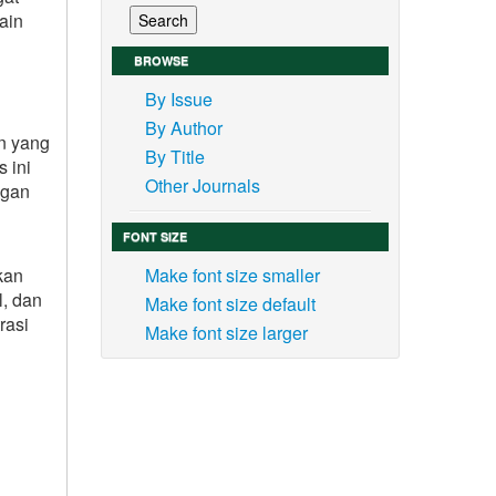
ain
BROWSE
By Issue
By Author
an yang
By Title
 ini
Other Journals
ngan
FONT SIZE
kan
Make font size smaller
l, dan
Make font size default
rasi
Make font size larger