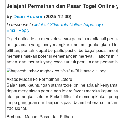
Jelajahi Permainan dan Pasar Togel Online
by
Dean Houser
(2025-12-30)
In response to
Jelajahi Situs Toto Online Terpercaya
Email Reply
Togel online telah merevolusi cara pemain menikmati perm
pengalaman yang menyenangkan dan menguntungkan. Den
pilihan, pemain dapat berpartisipasi di berbagai pasar, menj
memaksimalkan potensi kemenangan mereka. Platform ini 
aman, dan menarik yang cocok untuk pemula dan pemain 
Akses Mudah ke Permainan Lotere
Salah satu keuntungan utama togel online adalah kenyam
dapat mengakses permainan lotere favorit mereka kapan sa
atau perangkat seluler. Fleksibilitas ini memungkinkan pe
tanpa gangguan dan berpartisipasi dalam beberapa undian t
tradisional.
Berbagai Macam Pasar dan Pilihan