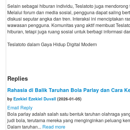
Selain sebagai hiburan individu, Teslatoto juga mendorong 
Melalui forum dan media sosial, pengguna dapat saling be
diskusi seputar angka dan tren. Interaksi ini menciptakan
wawasan pengguna. Komunitas yang aktif membuat Teslatot
hiburan, tetapi juga ruang sosial untuk berbagi informasi da
Teslatoto dalam Gaya Hidup Digital Modern
Replies
Rahasia di Balik Taruhan Bola Parlay dan Cara K
by
Ezekiel Ezekiel Duvall
(2026-01-05)
Email Reply
Bola parlay adalah salah satu bentuk taruhan olahraga yan
judi bola, terutama mereka yang menginginkan peluang kem
Dalam taruhan...
Read more