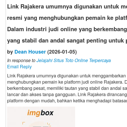
Link Rajakera umumnya digunakan untuk me
resmi yang menghubungkan pemain ke platfo
Dalam industri judi online yang berkembang
yang stabil dan andal sangat penting untuk
by
Dean Houser
(2026-01-05)
In response to
Jelajahi Situs Toto Online Terpercaya
Email Reply
Link Rajakera umumnya digunakan untuk menggambarkan ti
menghubungkan pemain ke platform judi online Rajakera. Da
berkembang pesat, memiliki tautan yang stabil dan andal s
lancar dan akses tanpa gangguan. Link Rajakera diranca
platform dengan mudah, bahkan ketika menghadapi batasan