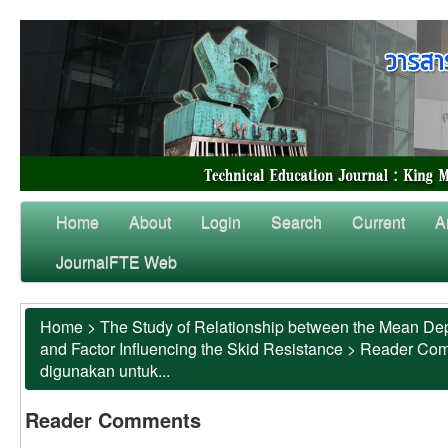
Home
About
Login
Search
Current
A
JournalFTE Web
Home
>
The Study of Relationship between the Mean Dep
and Factor Influencing the Skid Resistance
>
Reader Co
digunakan untuk...
Reader Comments