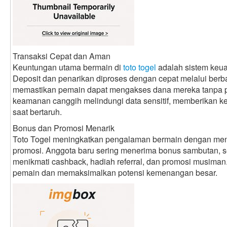
Transaksi Cepat dan Aman
Keuntungan utama bermain di
toto togel
adalah sistem keu
Deposit dan penarikan diproses dengan cepat melalui ber
memastikan pemain dapat mengakses dana mereka tanpa 
keamanan canggih melindungi data sensitif, memberikan 
saat bertaruh.
Bonus dan Promosi Menarik
Toto Togel meningkatkan pengalaman bermain dengan me
promosi. Anggota baru sering menerima bonus sambutan, s
menikmati cashback, hadiah referral, dan promosi musima
pemain dan memaksimalkan potensi kemenangan besar.