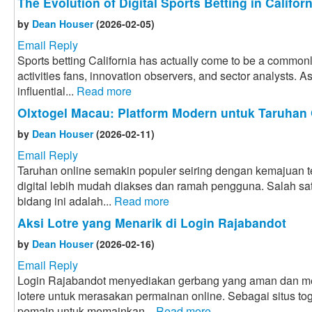
The Evolution of Digital Sports Betting in Californ
by
Dean Houser
(2026-02-05)
Email Reply
Sports betting California has actually come to be a commonl
activities fans, innovation observers, and sector analysts. A
influential...
Read more
Olxtogel Macau: Platform Modern untuk Taruhan 
by
Dean Houser
(2026-02-11)
Email Reply
Taruhan online semakin populer seiring dengan kemajuan 
digital lebih mudah diakses dan ramah pengguna. Salah sat
bidang ini adalah...
Read more
Aksi Lotre yang Menarik di Login Rajabandot
by
Dean Houser
(2026-02-16)
Email Reply
Login Rajabandot menyediakan gerbang yang aman dan m
lotere untuk merasakan permainan online. Sebagai situs tog
pemain untuk memainkan...
Read more