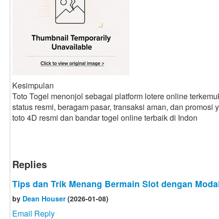
Kesimpulan
Toto Togel menonjol sebagai platform lotere online terke
status resmi, beragam pasar, transaksi aman, dan promosi
toto 4D resmi dan bandar togel online terbaik di Indon
Replies
Tips dan Trik Menang Bermain Slot dengan Modal
by
Dean Houser
(2026-01-08)
Email Reply