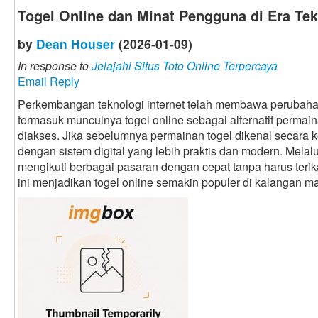
Togel Online dan Minat Pengguna di Era Tek
by
Dean Houser
(2026-01-09)
In response to
Jelajahi Situs Toto Online Terpercaya
Email Reply
Perkembangan teknologi internet telah membawa perubaha
termasuk munculnya togel online sebagai alternatif perma
diakses. Jika sebelumnya permainan togel dikenal secara ko
dengan sistem digital yang lebih praktis dan modern. Melalu
mengikuti berbagai pasaran dengan cepat tanpa harus terika
ini menjadikan togel online semakin populer di kalangan mas