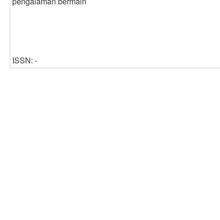
pengalaman bermain
ISSN: -