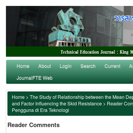
Home
About
Login
Search
Current
A
JournalFTE Web
Home
>
The Study of Relationship between the Mean Dep
and Factor Influencing the Skid Resistance
>
Reader Co
Pengguna di Era Teknologi
Reader Comments