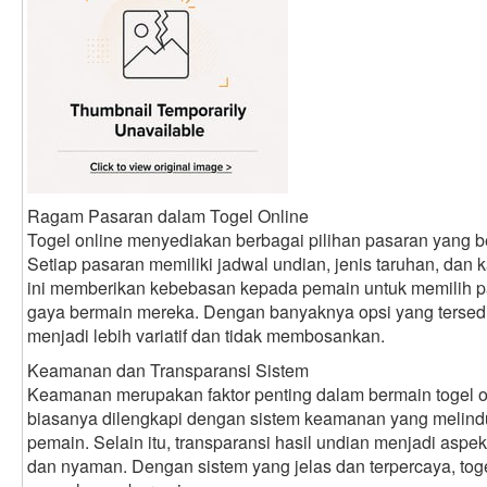
Ragam Pasaran dalam Togel Online
Togel online menyediakan berbagai pilihan pasaran yang be
Setiap pasaran memiliki jadwal undian, jenis taruhan, dan k
ini memberikan kebebasan kepada pemain untuk memilih p
gaya bermain mereka. Dengan banyaknya opsi yang tersedi
menjadi lebih variatif dan tidak membosankan.
Keamanan dan Transparansi Sistem
Keamanan merupakan faktor penting dalam bermain togel on
biasanya dilengkapi dengan sistem keamanan yang melindun
pemain. Selain itu, transparansi hasil undian menjadi aspe
dan nyaman. Dengan sistem yang jelas dan terpercaya, to