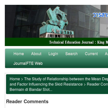
Home
About
Login
Search
Current
A
JournalFTE Web
Home
>
The Study of Relationship between the Mean Dep
and Factor Influencing the Skid Resistance
>
Reader Co
Bermain di Bandar Slot...
Reader Comments