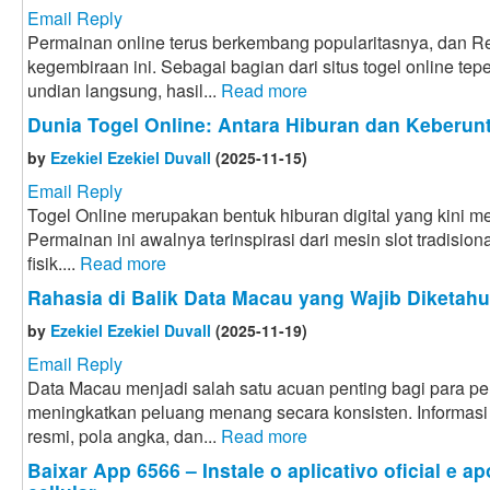
Email Reply
Permainan online terus berkembang popularitasnya, dan Re
kegembiraan ini. Sebagai bagian dari situs togel online t
undian langsung, hasil...
Read more
Dunia Togel Online: Antara Hiburan dan Keberu
by
Ezekiel Ezekiel Duvall
(2025-11-15)
Email Reply
Togel Online merupakan bentuk hiburan digital yang kini m
Permainan ini awalnya terinspirasi dari mesin slot tradisio
fisik....
Read more
Rahasia di Balik Data Macau yang Wajib Diketahu
by
Ezekiel Ezekiel Duvall
(2025-11-19)
Email Reply
Data Macau menjadi salah satu acuan penting bagi para pem
meningkatkan peluang menang secara konsisten. Informasi i
resmi, pola angka, dan...
Read more
Baixar App 6566 – Instale o aplicativo oficial e 