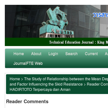
Home
About
Login
Search
Current
A
JournalFTE Web
Home
>
The Study of Relationship between the Mean Dep
and Factor Influencing the Skid Resistance
>
Reader Co
HADIRTOTO Terpercaya dan Aman
Reader Comments