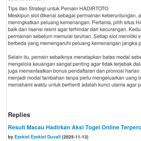
Tips dan Strategi untuk Pemain HADIRTOTO
Meskipun slot dikenal sebagai permainan keberuntungan, a
meningkatkan peluang kemenangan. Pertama, pilih situs H
baik dan lisensi resmi agar terhindar dari kecurangan. Kedu
permainan sebelum memulai taruhan. Setiap slot memiliki vo
berbeda yang memengaruhi peluang kemenangan jangka p
Selain itu, pemain sebaiknya menetapkan batas modal sebe
mengelola keuangan sangat penting agar tidak terjebak da
juga memanfaatkan bonus pendaftaran dan promosi harian ya
menjadi modal tambahan tanpa perlu mengeluarkan uang le
memahami waktu untuk berhenti adalah kunci utama agar 
Replies
Result Macau Hadirkan Aksi Togel Online Terper
by
Ezekiel Ezekiel Duvall
(2025-11-13)