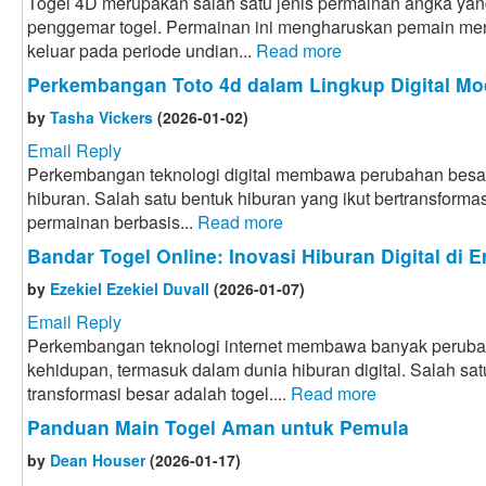
Togel 4D merupakan salah satu jenis permainan angka yan
penggemar togel. Permainan ini mengharuskan pemain men
keluar pada periode undian...
Read more
Perkembangan Toto 4d dalam Lingkup Digital Mo
by
Tasha Vickers
(2026-01-02)
Email Reply
Perkembangan teknologi digital membawa perubahan besa
hiburan. Salah satu bentuk hiburan yang ikut bertransforma
permainan berbasis...
Read more
Bandar Togel Online: Inovasi Hiburan Digital di E
by
Ezekiel Ezekiel Duvall
(2026-01-07)
Email Reply
Perkembangan teknologi internet membawa banyak peruba
kehidupan, termasuk dalam dunia hiburan digital. Salah s
transformasi besar adalah togel....
Read more
Panduan Main Togel Aman untuk Pemula
by
Dean Houser
(2026-01-17)