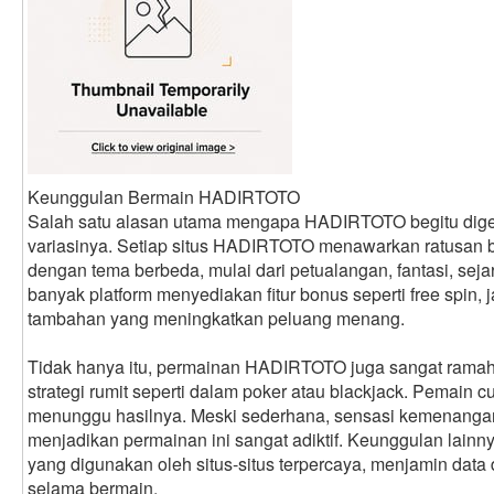
Keunggulan Bermain HADIRTOTO
Salah satu alasan utama mengapa HADIRTOTO begitu digema
variasinya. Setiap situs HADIRTOTO menawarkan ratusan b
dengan tema berbeda, mulai dari petualangan, fantasi, seja
banyak platform menyediakan fitur bonus seperti free spin, j
tambahan yang meningkatkan peluang menang.
Tidak hanya itu, permainan HADIRTOTO juga sangat ramah 
strategi rumit seperti dalam poker atau blackjack. Pemain 
menunggu hasilnya. Meski sederhana, sensasi kemenanga
menjadikan permainan ini sangat adiktif. Keunggulan lai
yang digunakan oleh situs-situs terpercaya, menjamin data
selama bermain.