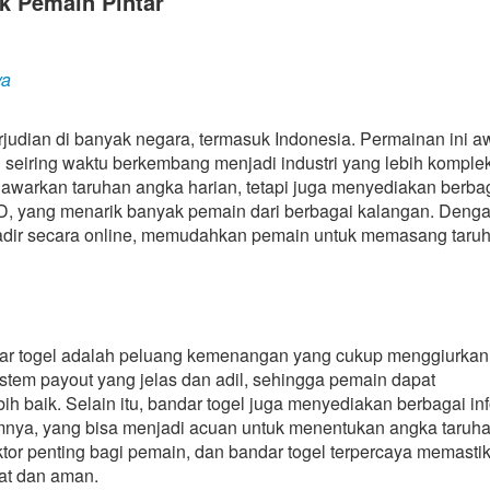
uk Pemain Pintar
ya
rjudian di banyak negara, termasuk Indonesia. Permainan ini a
i seiring waktu berkembang menjadi industri yang lebih komple
nawarkan taruhan angka harian, tetapi juga menyediakan berbag
4D, yang menarik banyak pemain dari berbagai kalangan. Deng
 hadir secara online, memudahkan pemain untuk memasang taru
ndar togel adalah peluang kemenangan yang cukup menggiurkan
stem payout yang jelas dan adil, sehingga pemain dapat
h baik. Selain itu, bandar togel juga menyediakan berbagai in
lumnya, yang bisa menjadi acuan untuk menentukan angka taruha
or penting bagi pemain, dan bandar togel terpercaya memasti
at dan aman.