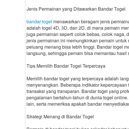
Jenis Permainan yang Ditawarkan Bandar Togel
bandar togel
menawarkan beragam jenis permainan
adalah togel 4D, 3D, dan 2D, di mana pemain mema
juga permainan seperti colok bebas, colok naga,
jenis permainan ini memungkinkan pemain untuk
peluang menang bisa lebih tinggi. Bandar togel m
langsung, sehingga pemain bisa memantau hasil s
Tips Memilih Bandar Togel Terpercaya
Memilih bandar togel yang terpercaya adalah la
menyenangkan. Beberapa indikator kepercayaan te
transaksi yang transparan. Bandar togel yang prof
pengalaman bertahun-tahun di dunia togel online
lain, serta memeriksa apakah bandar menyediakan 
Strategi Menang di Bandar Togel