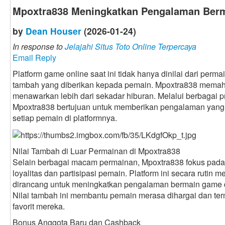
Mpoxtra838 Meningkatkan Pengalaman Ber
by
Dean Houser
(2026-01-24)
In response to
Jelajahi Situs Toto Online Terpercaya
Email Reply
Platform game online saat ini tidak hanya dinilai dari permai
tambah yang diberikan kepada pemain. Mpoxtra838 memaha
menawarkan lebih dari sekadar hiburan. Melalui berbagai 
Mpoxtra838 bertujuan untuk memberikan pengalaman yang m
setiap pemain di platformnya.
Nilai Tambah di Luar Permainan di Mpoxtra838
Selain berbagai macam permainan, Mpoxtra838 fokus pad
loyalitas dan partisipasi pemain. Platform ini secara ruti
dirancang untuk meningkatkan pengalaman bermain game
Nilai tambah ini membantu pemain merasa dihargai dan ter
favorit mereka.
Bonus Anggota Baru dan Cashback