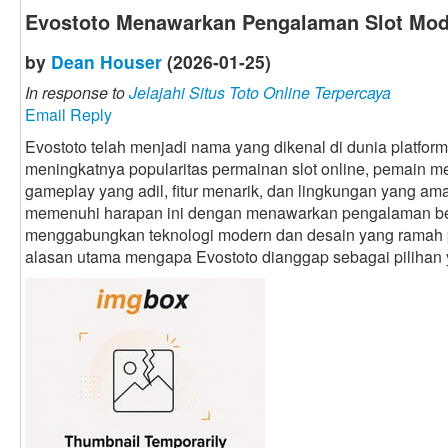
Evostoto Menawarkan Pengalaman Slot Mo
by
Dean Houser
(2026-01-25)
In response to
Jelajahi Situs Toto Online Terpercaya
Email Reply
Evostoto telah menjadi nama yang dikenal di dunia platform s
meningkatnya popularitas permainan slot online, pemain 
gameplay yang adil, fitur menarik, dan lingkungan yang am
memenuhi harapan ini dengan menawarkan pengalaman ber
menggabungkan teknologi modern dan desain yang ramah 
alasan utama mengapa Evostoto dianggap sebagai pilihan y