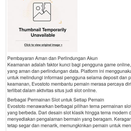
Pembayaran Aman dan Perlindungan Akun
Keamanan adalah faktor kunci bagi pengguna game online
yang aman dan perlindungan data. Platform ini mengguna
untuk melindungi informasi pengguna selama deposit dan 
keamanan, Evostoto membantu pemain merasa percaya diri
terlibat dalam aktivitas situs judi slot online.
Berbagai Permainan Slot untuk Setiap Pemain
Evostoto menawarkan berbagai pilihan tema permainan slo
yang berbeda. Dari desain slot klasik hingga tema modern da
menyediakan pengalaman bermain yang beragam. Keragam
tetap segar dan menarik, memungkinkan pemain untuk menj