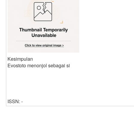
Kesimpulan
Evostoto menonjol sebagai si
ISSN: -