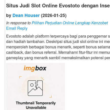
Situs Judi Slot Online Evostoto dengan Inse
by
Dean Houser
(2026-01-25)
In response to
Pilihan Perjudian Online Lengkap Kenzobet
Email Reply
Evostoto adalah platform terpercaya bagi para penggemar s
dan hadiah tambahan. Deskripsi situs judi slot online ini 
memperoleh berbagai bonus menarik, seperti bonus selamat
cashback, dan bonus referral. Memahami fitur-fitur ini me
gameplay yang menarik sambil memaksimalkan potensi pen