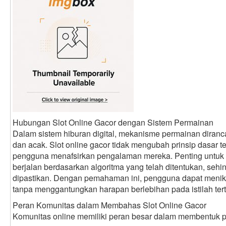
Hubungan Slot Online Gacor dengan Sistem Permainan
Dalam sistem hiburan digital, mekanisme permainan diranc
dan acak. Slot online gacor tidak mengubah prinsip dasar t
pengguna menafsirkan pengalaman mereka. Penting untu
berjalan berdasarkan algoritma yang telah ditentukan, sehi
dipastikan. Dengan pemahaman ini, pengguna dapat menikma
tanpa menggantungkan harapan berlebihan pada istilah tert
Peran Komunitas dalam Membahas Slot Online Gacor
Komunitas online memiliki peran besar dalam membentuk p