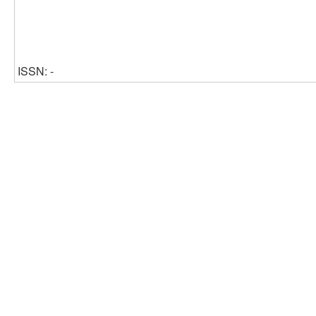
ISSN: -