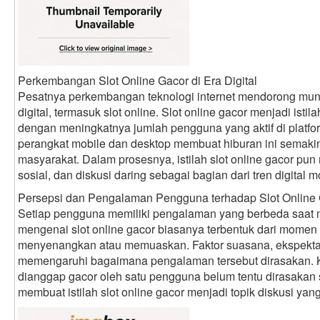
Perkembangan Slot Online Gacor di Era Digital
Pesatnya perkembangan teknologi internet mendorong mun
digital, termasuk slot online. Slot online gacor menjadi isti
dengan meningkatnya jumlah pengguna yang aktif di platfo
perangkat mobile dan desktop membuat hiburan ini semaki
masyarakat. Dalam prosesnya, istilah slot online gacor pun
sosial, dan diskusi daring sebagai bagian dari tren digital 
Persepsi dan Pengalaman Pengguna terhadap Slot Online
Setiap pengguna memiliki pengalaman yang berbeda saat me
mengenai slot online gacor biasanya terbentuk dari momen 
menyenangkan atau memuaskan. Faktor suasana, ekspektas
memengaruhi bagaimana pengalaman tersebut dirasakan. Kar
dianggap gacor oleh satu pengguna belum tentu dirasakan 
membuat istilah slot online gacor menjadi topik diskusi ya