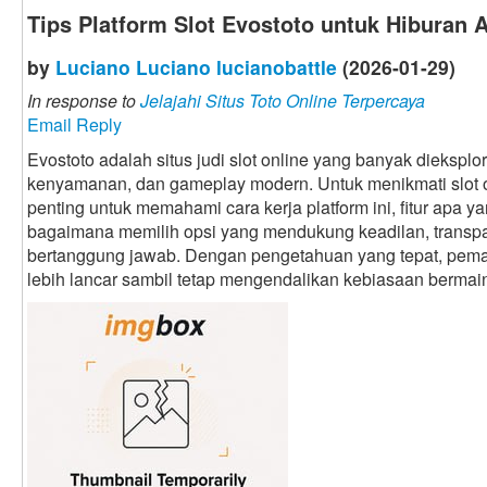
Tips Platform Slot Evostoto untuk Hiburan
by
Luciano Luciano lucianobattle
(2026-01-29)
In response to
Jelajahi Situs Toto Online Terpercaya
Email Reply
Evostoto adalah situs judi slot online yang banyak dieksplo
kenyamanan, dan gameplay modern. Untuk menikmati slot o
penting untuk memahami cara kerja platform ini, fitur apa y
bagaimana memilih opsi yang mendukung keadilan, transp
bertanggung jawab. Dengan pengetahuan yang tepat, pema
lebih lancar sambil tetap mengendalikan kebiasaan bermai