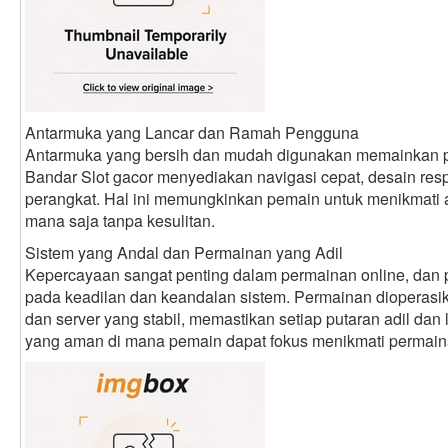
Antarmuka yang Lancar dan Ramah Pengguna
Antarmuka yang bersih dan mudah digunakan memainkan p
Bandar Slot gacor menyediakan navigasi cepat, desain respo
perangkat. Hal ini memungkinkan pemain untuk menikmati ak
mana saja tanpa kesulitan.
Sistem yang Andal dan Permainan yang Adil
Kepercayaan sangat penting dalam permainan online, dan 
pada keadilan dan keandalan sistem. Permainan dioperas
dan server yang stabil, memastikan setiap putaran adil dan 
yang aman di mana pemain dapat fokus menikmati permain