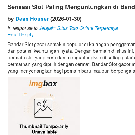
Sensasi Slot Paling Menguntungkan di Band
by
Dean Houser
(2026-01-30)
In response to
Jelajahi Situs Toto Online Terpercaya
Email Reply
Bandar Slot gacor semakin populer di kalangan penggemar 
dan potensi keuntungan nyata. Dengan bermain di situs in
bermain slot yang seru dan menguntungkan di setiap puta
permainan yang dipilih dengan cermat, Bandar Slot gaco
yang menyenangkan bagi pemain baru maupun berpengal