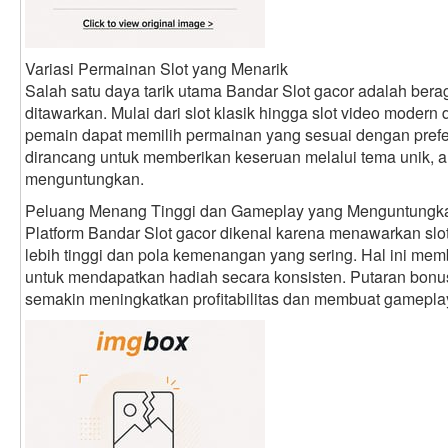
Variasi Permainan Slot yang Menarik
Salah satu daya tarik utama Bandar Slot gacor adalah ber
ditawarkan. Mulai dari slot klasik hingga slot video moder
pemain dapat memilih permainan yang sesuai dengan prefe
dirancang untuk memberikan keseruan melalui tema unik, ani
menguntungkan.
Peluang Menang Tinggi dan Gameplay yang Menguntungk
Platform Bandar Slot gacor dikenal karena menawarkan slo
lebih tinggi dan pola kemenangan yang sering. Hal ini mem
untuk mendapatkan hadiah secara konsisten. Putaran bonus,
semakin meningkatkan profitabilitas dan membuat gameplay