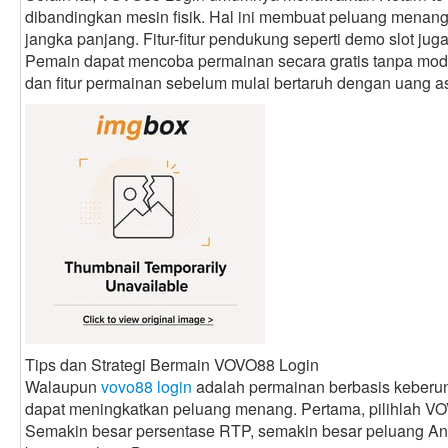
dibandingkan mesin fisik. Hal ini membuat peluang menan
jangka panjang. Fitur-fitur pendukung seperti demo slot jug
Pemain dapat mencoba permainan secara gratis tanpa mod
dan fitur permainan sebelum mulai bertaruh dengan uang as
Tips dan Strategi Bermain VOVO88 Login
Walaupun
vovo88 login
adalah permainan berbasis keberun
dapat meningkatkan peluang menang. Pertama, pilihlah V
Semakin besar persentase RTP, semakin besar peluang A