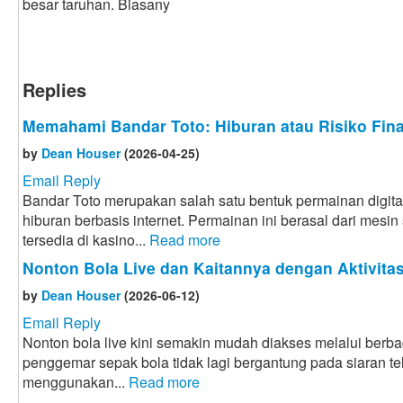
besar taruhan. Biasany
Replies
Memahami Bandar Toto: Hiburan atau Risiko Fina
by
Dean Houser
(2026-04-25)
Email Reply
Bandar Toto merupakan salah satu bentuk permainan digital
hiburan berbasis internet. Permainan ini berasal dari mesin
tersedia di kasino...
Read more
Nonton Bola Live dan Kaitannya dengan Aktivitas
by
Dean Houser
(2026-06-12)
Email Reply
Nonton bola live kini semakin mudah diakses melalui berbag
penggemar sepak bola tidak lagi bergantung pada siaran te
menggunakan...
Read more