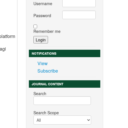
Username
Password
Remember me
platform
agi
NOTIFICATIONS
View
Subscribe
JOURNAL CONTENT
Search
Search Scope