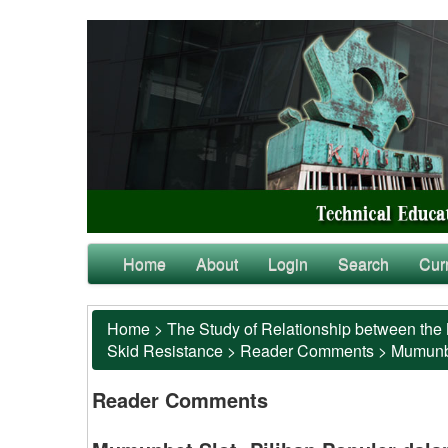
Home
About
Login
Search
Cur
Home
>
The Study of Relationship between the 
Skid Resistance
>
Reader Comments
>
Mumunbe
Reader Comments