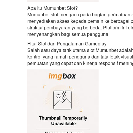
Apa Itu Mumunbet Slot?
Mumunbet slot mengacu pada bagian permainan slot
menyediakan akses kepada pemain ke berbagai p
struktur pembayaran yang berbeda. Platform ini 
menyenangkan bagi semua pengguna.
Fitur Slot dan Pengalaman Gameplay
Salah satu daya tarik utama slot Mumunbet adal
kontrol yang ramah pengguna dan tata letak visu
pemuatan yang cepat dan kinerja responsif menin