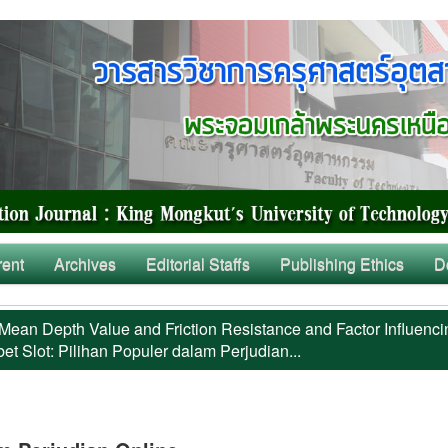
rent
Archives
Editorial Staffs
Publishing Ethics
D
Mean Depth Value and Friction Resistance and Factor Influenci
t Slot: Pilihan Populer dalam Perjudian...