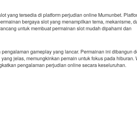
 yang tersedia di platform perjudian online Mumunbet. Platfor
ermainan bergaya slot yang menampilkan tema, mekanisme, d
dirancang untuk membuat permainan slot mudah dipahami dan
ah pengalaman gameplay yang lancar. Permainan ini dibangun 
al yang jelas, memungkinkan pemain untuk fokus pada hiburan.
gkatkan pengalaman perjudian online secara keseluruhan.