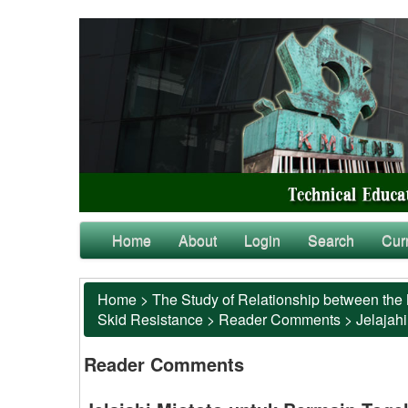
Home
About
Login
Search
Cur
Home
>
The Study of Relationship between the 
Skid Resistance
>
Reader Comments
>
Jelajah
Reader Comments