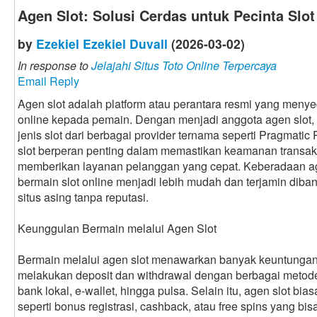
Agen Slot: Solusi Cerdas untuk Pecinta Slot
by
Ezekiel Ezekiel Duvall
(2026-03-02)
In response to
Jelajahi Situs Toto Online Terpercaya
Email Reply
Agen slot adalah platform atau perantara resmi yang meny
online kepada pemain. Dengan menjadi anggota agen slot,
jenis slot dari berbagai provider ternama seperti Pragmatic
slot berperan penting dalam memastikan keamanan transak
memberikan layanan pelanggan yang cepat. Keberadaan 
bermain slot online menjadi lebih mudah dan terjamin diba
situs asing tanpa reputasi.
Keunggulan Bermain melalui Agen Slot
Bermain melalui agen slot menawarkan banyak keuntunga
melakukan deposit dan withdrawal dengan berbagai metode 
bank lokal, e-wallet, hingga pulsa. Selain itu, agen slot 
seperti bonus registrasi, cashback, atau free spins yang bi