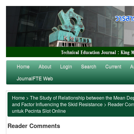
Home
About
Login
Search
Current
A
JournalFTE Web
Home
>
The Study of Relationship between the Mean Dep
and Factor Influencing the Skid Resistance
>
Reader Co
untuk Pecinta Slot Online
Reader Comments