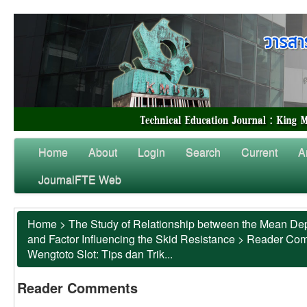
Home
About
Login
Search
Current
A
JournalFTE Web
Home
>
The Study of Relationship between the Mean Dep
and Factor Influencing the Skid Resistance
>
Reader Co
Wengtoto Slot: Tips dan Trik...
Reader Comments