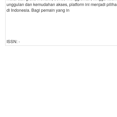
unggulan dan kemudahan akses, platform ini menjadi pilihan 
di Indonesia. Bagi pemain yang in
ISSN: -