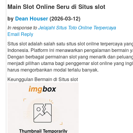
Main Slot Online Seru di Situs slot
by
Dean Houser
(2026-03-12)
In response to
Jelajahi Situs Toto Online Terpercaya
Email Reply
Situs slot adalah salah satu situs slot online terpercaya ya
Indonesia. Platform ini menawarkan pengalaman bermain 
Dengan berbagai permainan slot yang menarik dan peluang 
menjadi pilihan utama bagi penggemar slot online yang in
harus mengorbankan modal terlalu banyak.
Keunggulan Bermain di Situs slot