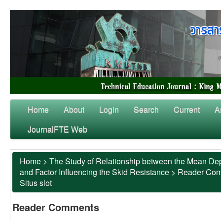
Home
About
Login
Search
Current
A
JournalFTE Web
Home
>
The Study of Relationship between the Mean Dep
and Factor Influencing the Skid Resistance
>
Reader Co
Situs slot
Reader Comments