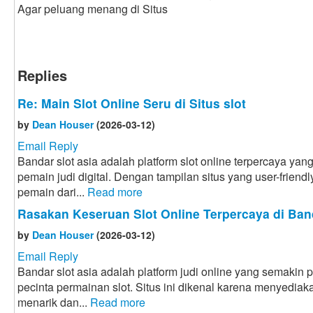
Agar peluang menang di Situs
Replies
Re: Main Slot Online Seru di Situs slot
by
Dean Houser
(2026-03-12)
Email Reply
Bandar slot asia adalah platform slot online terpercaya yan
pemain judi digital. Dengan tampilan situs yang user-frien
pemain dari...
Read more
Rasakan Keseruan Slot Online Terpercaya di Band
by
Dean Houser
(2026-03-12)
Email Reply
Bandar slot asia adalah platform judi online yang semakin 
pecinta permainan slot. Situs ini dikenal karena menyediaka
menarik dan...
Read more