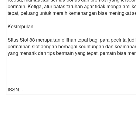
bermain. Ketiga, atur batas taruhan agar tidak mengalami k
tepat, peluang untuk meraih kemenangan bisa meningkat sec
Kesimpulan
Situs Slot 88 merupakan pilihan tepat bagi para pecinta jud
permainan slot dengan berbagai keuntungan dan keamanan
yang menarik dan tips bermain yang tepat, pemain bisa 
ISSN: -