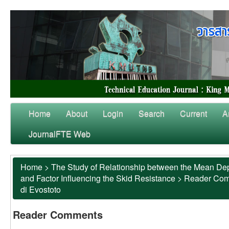
Home
About
Login
Search
Current
A
JournalFTE Web
Home
>
The Study of Relationship between the Mean Dep
and Factor Influencing the Skid Resistance
>
Reader Co
di Evostoto
Reader Comments