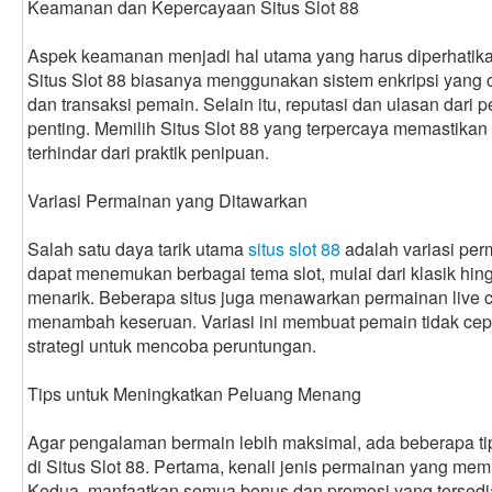
Keamanan dan Kepercayaan Situs Slot 88
Aspek keamanan menjadi hal utama yang harus diperhatikan
Situs Slot 88 biasanya menggunakan sistem enkripsi yang c
dan transaksi pemain. Selain itu, reputasi dan ulasan dari p
penting. Memilih Situs Slot 88 yang terpercaya memastik
terhindar dari praktik penipuan.
Variasi Permainan yang Ditawarkan
Salah satu daya tarik utama
situs slot 88
adalah variasi pe
dapat menemukan berbagai tema slot, mulai dari klasik hi
menarik. Beberapa situs juga menawarkan permainan live c
menambah keseruan. Variasi ini membuat pemain tidak cepa
strategi untuk mencoba peruntungan.
Tips untuk Meningkatkan Peluang Menang
Agar pengalaman bermain lebih maksimal, ada beberapa ti
di Situs Slot 88. Pertama, kenali jenis permainan yang memil
Kedua, manfaatkan semua bonus dan promosi yang tersedi