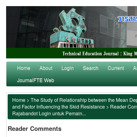
Home
About
Login
Search
Current
A
JournalFTE Web
Home
>
The Study of Relationship between the Mean Dep
and Factor Influencing the Skid Resistance
>
Reader Co
Rajabandot Login untuk Pemain...
Reader Comments