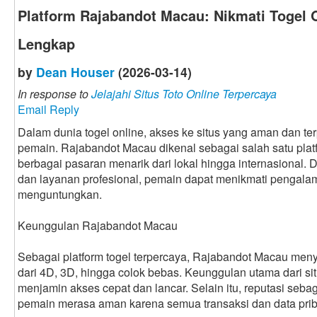
Platform Rajabandot Macau: Nikmati Togel
Lengkap
by
Dean Houser
(2026-03-14)
In response to
Jelajahi Situs Toto Online Terpercaya
Email Reply
Dalam dunia togel online, akses ke situs yang aman dan te
pemain. Rajabandot Macau dikenal sebagai salah satu plat
berbagai pasaran menarik dari lokal hingga internasional.
dan layanan profesional, pemain dapat menikmati pengal
menguntungkan.
Keunggulan Rajabandot Macau
Sebagai platform togel terpercaya, Rajabandot Macau meny
dari 4D, 3D, hingga colok bebas. Keunggulan utama dari situ
menjamin akses cepat dan lancar. Selain itu, reputasi seba
pemain merasa aman karena semua transaksi dan data priba