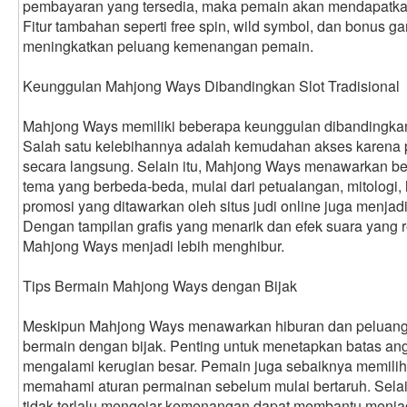
pembayaran yang tersedia, maka pemain akan mendapatkan
Fitur tambahan seperti free spin, wild symbol, dan bonus g
meningkatkan peluang kemenangan pemain.
Keunggulan Mahjong Ways Dibandingkan Slot Tradisional
Mahjong Ways memiliki beberapa keunggulan dibandingkan m
Salah satu kelebihannya adalah kemudahan akses karena p
secara langsung. Selain itu, Mahjong Ways menawarkan be
tema yang berbeda-beda, mulai dari petualangan, mitologi, 
promosi yang ditawarkan oleh situs judi online juga menjadi
Dengan tampilan grafis yang menarik dan efek suara yang 
Mahjong Ways menjadi lebih menghibur.
Tips Bermain Mahjong Ways dengan Bijak
Meskipun Mahjong Ways menawarkan hiburan dan peluang 
bermain dengan bijak. Penting untuk menetapkan batas an
mengalami kerugian besar. Pemain juga sebaiknya memilih 
memahami aturan permainan sebelum mulai bertaruh. Selain
tidak terlalu mengejar kemenangan dapat membantu menja