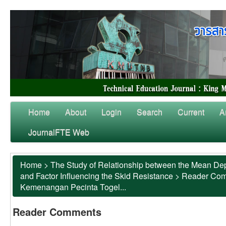
Home
About
Login
Search
Current
A
JournalFTE Web
Home
>
The Study of Relationship between the Mean Dep
and Factor Influencing the Skid Resistance
>
Reader Co
Kemenangan Pecinta Togel...
Reader Comments