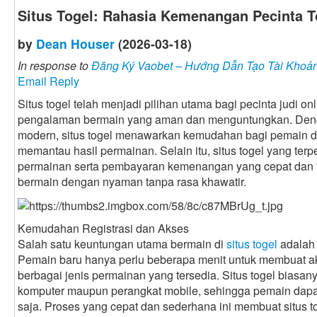
Situs Togel: Rahasia Kemenangan Pecinta T
by
Dean Houser
(2026-03-18)
In response to
Đăng Ký Vaobet – Hướng Dẫn Tạo Tài Khoả
Email Reply
Situs togel telah menjadi pilihan utama bagi pecinta judi o
pengalaman bermain yang aman dan menguntungkan. Denga
modern, situs togel menawarkan kemudahan bagi pemain 
memantau hasil permainan. Selain itu, situs togel yang ter
permainan serta pembayaran kemenangan yang cepat dan t
bermain dengan nyaman tanpa rasa khawatir.
Kemudahan Registrasi dan Akses
Salah satu keuntungan utama bermain di
situs togel
adalah 
Pemain baru hanya perlu beberapa menit untuk membuat a
berbagai jenis permainan yang tersedia. Situs togel biasa
komputer maupun perangkat mobile, sehingga pemain dapa
saja. Proses yang cepat dan sederhana ini membuat situs to