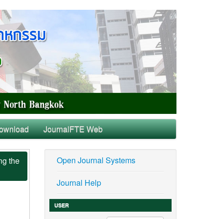
ownload
JournalFTE Web
Open Journal Systems
ng the
Journal Help
USER