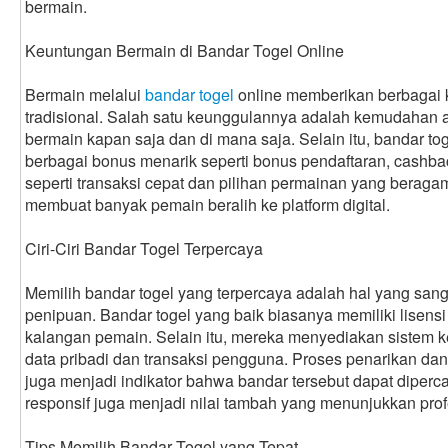
bermain.
Keuntungan Bermain di Bandar Togel Online
Bermain melalui
bandar togel
online memberikan berbagai
tradisional. Salah satu keunggulannya adalah kemudaha
bermain kapan saja dan di mana saja. Selain itu, bandar t
berbagai bonus menarik seperti bonus pendaftaran, cashback
seperti transaksi cepat dan pilihan permainan yang beraga
membuat banyak pemain beralih ke platform digital.
Ciri-Ciri Bandar Togel Terpercaya
Memilih bandar togel yang terpercaya adalah hal yang sang
penipuan. Bandar togel yang baik biasanya memiliki lisensi 
kalangan pemain. Selain itu, mereka menyediakan sistem 
data pribadi dan transaksi pengguna. Proses penarikan da
juga menjadi indikator bahwa bandar tersebut dapat diper
responsif juga menjadi nilai tambah yang menunjukkan profe
Tips Memilih Bandar Togel yang Tepat