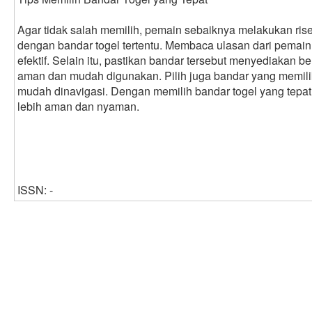
Agar tidak salah memilih, pemain sebaiknya melakukan ris
dengan bandar togel tertentu. Membaca ulasan dari pemain
efektif. Selain itu, pastikan bandar tersebut menyediakan
aman dan mudah digunakan. Pilih juga bandar yang memiliki
mudah dinavigasi. Dengan memilih bandar togel yang tepa
lebih aman dan nyaman.
ISSN: -