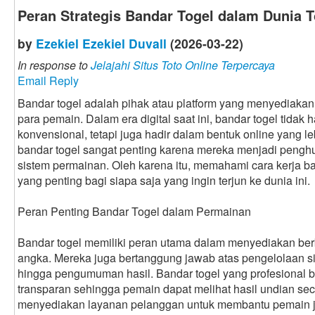
Peran Strategis Bandar Togel dalam Dunia T
by
Ezekiel Ezekiel Duvall
(2026-03-22)
In response to
Jelajahi Situs Toto Online Terpercaya
Email Reply
Bandar togel adalah pihak atau platform yang menyediaka
para pemain. Dalam era digital saat ini, bandar togel tidak
konvensional, tetapi juga hadir dalam bentuk online yang l
bandar togel sangat penting karena mereka menjadi peng
sistem permainan. Oleh karena itu, memahami cara kerja b
yang penting bagi siapa saja yang ingin terjun ke dunia ini.
Peran Penting Bandar Togel dalam Permainan
Bandar togel memiliki peran utama dalam menyediakan ber
angka. Mereka juga bertanggung jawab atas pengelolaan si
hingga pengumuman hasil. Bandar togel yang profesional
transparan sehingga pemain dapat melihat hasil undian secar
menyediakan layanan pelanggan untuk membantu pemain j