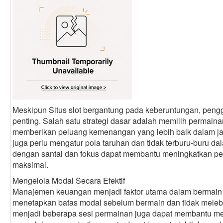
Meskipun Situs slot bergantung pada keberuntungan, penggu
penting. Salah satu strategi dasar adalah memilih permain
memberikan peluang kemenangan yang lebih baik dalam jan
juga perlu mengatur pola taruhan dan tidak terburu-buru 
dengan santai dan fokus dapat membantu meningkatkan pe
maksimal.
Mengelola Modal Secara Efektif
Manajemen keuangan menjadi faktor utama dalam bermain S
menetapkan batas modal sebelum bermain dan tidak melebi
menjadi beberapa sesi permainan juga dapat membantu m