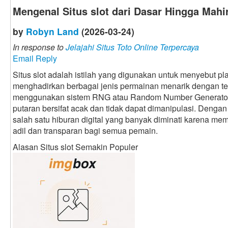
Mengenal Situs slot dari Dasar Hingga Mahi
by
Robyn Land
(2026-03-24)
In response to
Jelajahi Situs Toto Online Terpercaya
Email Reply
Situs slot adalah istilah yang digunakan untuk menyebut pl
menghadirkan berbagai jenis permainan menarik dengan te
menggunakan sistem RNG atau Random Number Generator 
putaran bersifat acak dan tidak dapat dimanipulasi. Dengan 
salah satu hiburan digital yang banyak diminati karena m
adil dan transparan bagi semua pemain.
Alasan Situs slot Semakin Populer