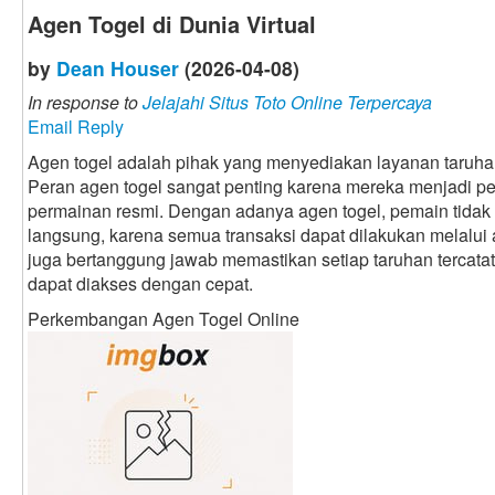
Agen Togel di Dunia Virtual
by
Dean Houser
(2026-04-08)
In response to
Jelajahi Situs Toto Online Terpercaya
Email Reply
Agen togel adalah pihak yang menyediakan layanan taruha
Peran agen togel sangat penting karena mereka menjadi p
permainan resmi. Dengan adanya agen togel, pemain tidak 
langsung, karena semua transaksi dapat dilakukan melalui 
juga bertanggung jawab memastikan setiap taruhan tercata
dapat diakses dengan cepat.
Perkembangan Agen Togel Online