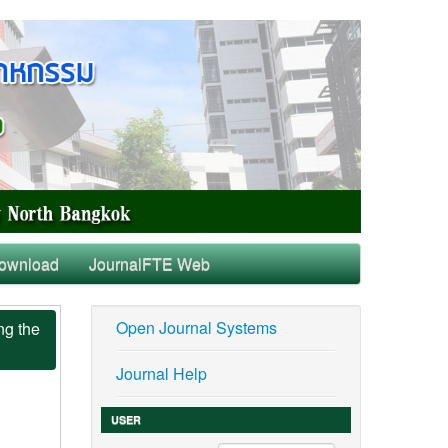
ownload
JournalFTE Web
Open Journal Systems
ng the
Journal Help
USER