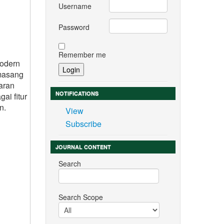
Username
Password
Remember me
modern
emasang
aran
NOTIFICATIONS
ai fitur
n.
View
Subscribe
JOURNAL CONTENT
Search
Search Scope