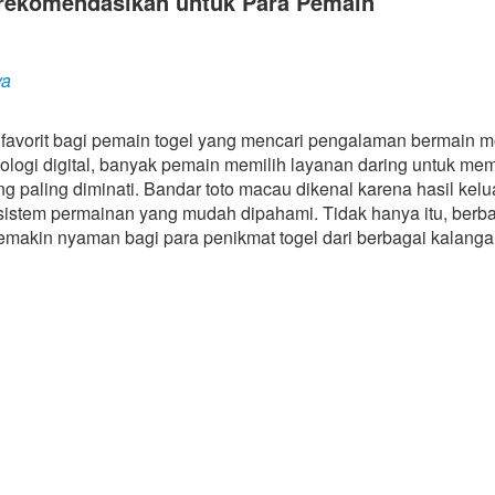
irekomendasikan untuk Para Pemain
ya
n favorit bagi pemain togel yang mencari pengalaman bermain 
ogi digital, banyak pemain memilih layanan daring untuk m
 paling diminati. Bandar toto macau dikenal karena hasil kelu
sistem permainan yang mudah dipahami. Tidak hanya itu, berbag
akin nyaman bagi para penikmat togel dari berbagai kalanga