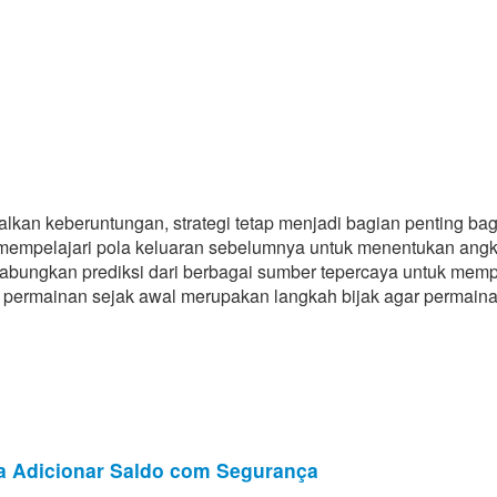
an keberuntungan, strategi tetap menjadi bagian penting bag
mempelajari pola keluaran sebelumnya untuk menentukan ang
abungkan prediksi dari berbagai sumber tepercaya untuk mem
l permainan sejak awal merupakan langkah bijak agar permaina
a Adicionar Saldo com Segurança