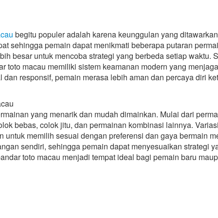
acau
begitu populer adalah karena keunggulan yang ditawarkan
pat sehingga pemain dapat menikmati beberapa putaran perma
ebih besar untuk mencoba strategi yang berbeda setiap waktu. S
dar toto macau memiliki sistem keamanan modern yang menjaga 
 dan responsif, pemain merasa lebih aman dan percaya diri ket
acau
rmainan yang menarik dan mudah dimainkan. Mulai dari perm
lok bebas, colok jitu, dan permainan kombinasi lainnya. Varias
in untuk memilih sesuai dengan preferensi dan gaya bermain m
tangan sendiri, sehingga pemain dapat menyesuaikan strategi y
 bandar toto macau menjadi tempat ideal bagi pemain baru mau