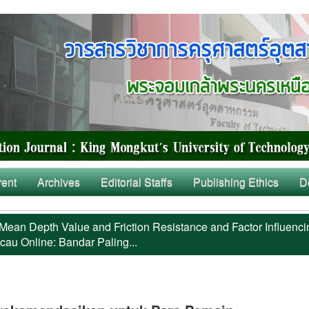
rent
Archives
Editorial Staffs
Publishing Ethics
D
Mean Depth Value and Friction Resistance and Factor Influenci
cau Online: Bandar Paling...