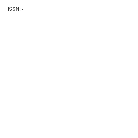
ISSN: -