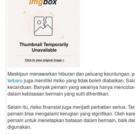
Meskipun menawarkan hiburan dan peluang keuntungan, per
terbaru
juga memiliki risiko yang tidak boleh diabaikan. Sal
kecanduan. Banyak pemain yang awalnya hanya mencoba-
dalam kebiasaan bermain yang sulit dihentikan.
Selain itu, risiko finansial juga menjadi perhatian serius.
pemain bisa mengalami kerugian yang signifikan. Oleh karen
pemain untuk menetapkan batasan dalam bermain, baik da
digunakan.