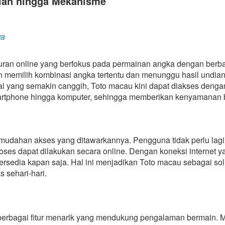
ian hingga Mekanisme
ya
buran online yang berfokus pada permainan angka dengan berb
n memilih kombinasi angka tertentu dan menunggu hasil undian
tal yang semakin canggih, Toto macau kini dapat diakses denga
martphone hingga komputer, sehingga memberikan kenyamanan 
udahan akses yang ditawarkannya. Pengguna tidak perlu lagi
oses dapat dilakukan secara online. Dengan koneksi internet y
 tersedia kapan saja. Hal ini menjadikan Toto macau sebagai sol
s sehari-hari.
erbagai fitur menarik yang mendukung pengalaman bermain. M