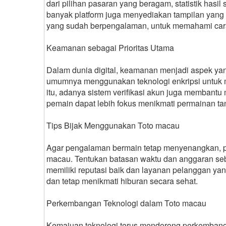
dari pilihan pasaran yang beragam, statistik hasi
banyak platform juga menyediakan tampilan yang
yang sudah berpengalaman, untuk memahami cara
Keamanan sebagai Prioritas Utama
Dalam dunia digital, keamanan menjadi aspek yan
umumnya menggunakan teknologi enkripsi untuk m
itu, adanya sistem verifikasi akun juga memban
pemain dapat lebih fokus menikmati permainan tan
Tips Bijak Menggunakan Toto macau
Agar pengalaman bermain tetap menyenangkan, p
macau. Tentukan batasan waktu dan anggaran sebel
memiliki reputasi baik dan layanan pelanggan yan
dan tetap menikmati hiburan secara sehat.
Perkembangan Teknologi dalam Toto macau
Kemajuan teknologi terus mendorong perkembangan