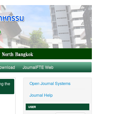
ownload
JournalFTE Web
Open Journal Systems
ng the
Journal Help
USER