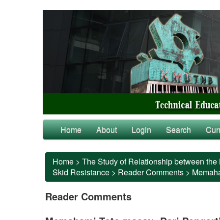
Home
About
Login
Search
Cur
Home
>
The Study of Relationship between the 
Skid Resistance
>
Reader Comments
>
Memaham
Reader Comments