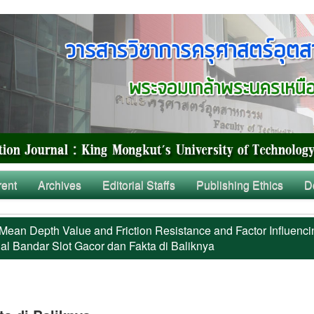
rent
Archives
Editorial Staffs
Publishing Ethics
D
Mean Depth Value and Friction Resistance and Factor Influenci
l Bandar Slot Gacor dan Fakta di Baliknya