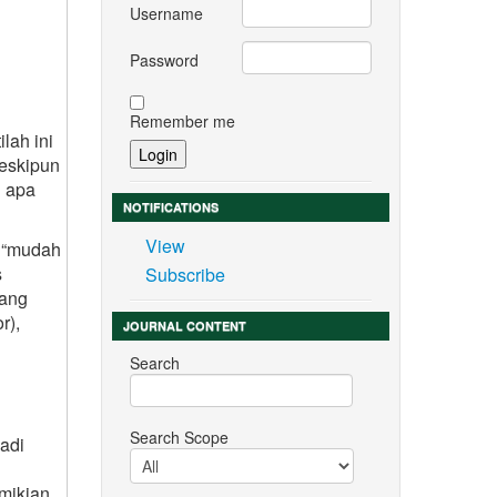
Username
Password
Remember me
lah ini
Meskipun
n apa
NOTIFICATIONS
View
p “mudah
s
Subscribe
yang
r),
JOURNAL CONTENT
Search
Search Scope
adi
mikian,