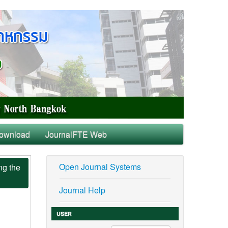
ownload
JournalFTE Web
Open Journal Systems
ng the
Journal Help
USER