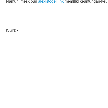
Namun, meskipun
alexistogel link
memiliki keuntungan-keun
ISSN: -