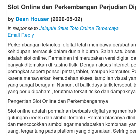
Slot Online dan Perkembangan Perjudian Di
by
Dean Houser
(2026-05-02)
In response to
Jelajahi Situs Toto Online Terpercaya
Email Reply
Perkembangan teknologi digital telah membawa perubahan
kehidupan, termasuk dalam dunia hiburan. Salah satu bent
adalah slot online. Permainan ini merupakan versi digital da
banyak ditemukan di kasino fisik. Dengan akses internet, p
perangkat seperti ponsel pintar, tablet, maupun komputer. P
karena menawarkan kemudahan akses, tampilan visual yang
yang sangat beragam. Namun, di balik daya tarik tersebut, 
yang perlu dipahami, terutama terkait risiko dan dampakny
Pengertian Slot Online dan Perkembangannya
Slot online adalah permainan berbasis digital yang meniru 
gulungan (reels) dan simbol tertentu. Pemain biasanya dim
dan mencocokkan simbol agar mendapatkan kombinasi yang
uang, tergantung pada platform yang digunakan. Seiring pe