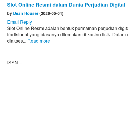
Slot Online Resmi dalam Dunia Perjudian Digital
by
Dean Houser
(2026-05-04)
Email Reply
Slot Online Resmi adalah bentuk permainan perjudian digital
tradisional yang biasanya ditemukan di kasino fisik. Dalam 
diakses...
Read more
ISSN: -