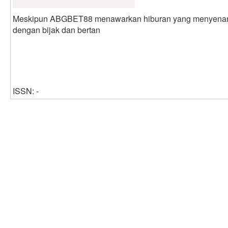
Meskipun ABGBET88 menawarkan hiburan yang menyenangk
dengan bijak dan bertan
ISSN: -