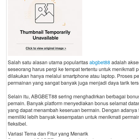
Salah satu alasan utama popularitas
abgbet88
adalah akses
seseorang harus pergi ke tempat tertentu untuk menikmati 
dilakukan hanya melalui smartphone atau laptop. Proses pe
permainan yang sangat banyak juga menjadi daya tarik terse
Selain itu, ABGBET88 sering menghadirkan berbagai bonus
pemain. Banyak platform menyediakan bonus selamat datang
yang dapat menambah keseruan bermain. Dengan adanya fitu
memiliki lebih banyak kesempatan untuk menikmati permai
fleksibel.
Variasi Tema dan Fitur yang Menarik