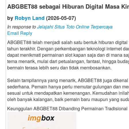
ABGBET88 sebagai Hiburan Digital Masa Ki
by
Robyn Land
(2026-05-07)
In response to
Jelajahi Situs Toto Online Terpercaya
Email Reply
ABGBET88 telah menjadi salah satu bentuk hiburan digital
tahun terakhir. Dengan perkembangan teknologi internet da
dapat menikmati permainan slot kapan saja dan di mana 
tema menarik, mulai dari petualangan, fantasi, hingga bu
bermain terasa lebih seru dan tidak membosankan.
Selain tampilannya yang menarik, ABGBET88 juga dikenal
sederhana. Pemain hanya perlu memutar gulungan dan me
sesuai untuk mendapatkan kemenangan. Kemudahan inil
oleh banyak kalangan, baik pemain baru maupun yang su
Keunggulan ABGBET88 Dibanding Permainan Tradisional