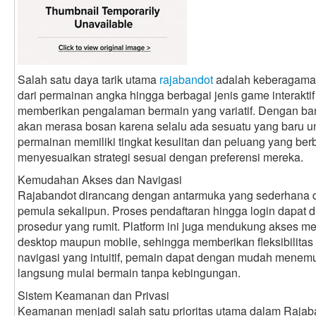
Salah satu daya tarik utama
rajabandot
adalah keberagaman
dari permainan angka hingga berbagai jenis game interakti
memberikan pengalaman bermain yang variatif. Dengan bany
akan merasa bosan karena selalu ada sesuatu yang baru untu
permainan memiliki tingkat kesulitan dan peluang yang be
menyesuaikan strategi sesuai dengan preferensi mereka.
Kemudahan Akses dan Navigasi
Rajabandot dirancang dengan antarmuka yang sederhana 
pemula sekalipun. Proses pendaftaran hingga login dapat 
prosedur yang rumit. Platform ini juga mendukung akses mel
desktop maupun mobile, sehingga memberikan fleksibilitas
navigasi yang intuitif, pemain dapat dengan mudah menem
langsung mulai bermain tanpa kebingungan.
Sistem Keamanan dan Privasi
Keamanan menjadi salah satu prioritas utama dalam Rajab