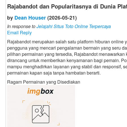
Rajabandot dan Popularitasnya di Dunia Pla
by
Dean Houser
(2026-05-21)
In response to
Jelajahi Situs Toto Online Terpercaya
Email Reply
Rajabandot merupakan salah satu platform hiburan online 
pengguna yang mencari pengalaman bermain yang seru d
pilihan permainan yang tersedia, Rajabandot menawarkan
dirancang untuk memberikan kenyamanan bagi pemain. Pop
mampu menghadirkan layanan yang stabil dan responsif, s
permainan kapan saja tanpa hambatan berarti.
Ragam Permainan yang Disediakan