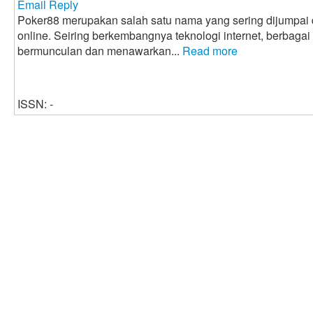
Email Reply
Poker88 merupakan salah satu nama yang sering dijumpa
online. Seiring berkembangnya teknologi internet, berbagai
bermunculan dan menawarkan...
Read more
ISSN: -