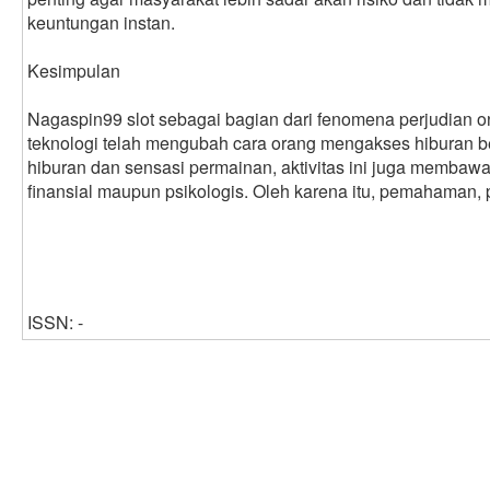
keuntungan instan.
Kesimpulan
Nagaspin99 slot sebagai bagian dari fenomena perjudian
teknologi telah mengubah cara orang mengakses hiburan b
hiburan dan sensasi permainan, aktivitas ini juga membawa ri
finansial maupun psikologis. Oleh karena itu, pemahaman,
ISSN: -