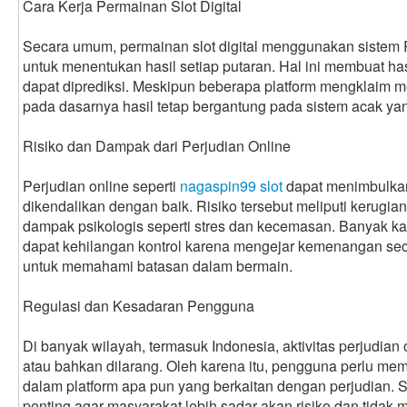
Cara Kerja Permainan Slot Digital
Secara umum, permainan slot digital menggunakan siste
untuk menentukan hasil setiap putaran. Hal ini membuat has
dapat diprediksi. Meskipun beberapa platform mengklaim memi
pada dasarnya hasil tetap bergantung pada sistem acak yan
Risiko dan Dampak dari Perjudian Online
Perjudian online seperti
nagaspin99 slot
dapat menimbulkan 
dikendalikan dengan baik. Risiko tersebut meliputi kerugia
dampak psikologis seperti stres dan kecemasan. Banyak 
dapat kehilangan kontrol karena mengejar kemenangan sec
untuk memahami batasan dalam bermain.
Regulasi dan Kesadaran Pengguna
Di banyak wilayah, termasuk Indonesia, aktivitas perjudian 
atau bahkan dilarang. Oleh karena itu, pengguna perlu me
dalam platform apa pun yang berkaitan dengan perjudian. Sel
penting agar masyarakat lebih sadar akan risiko dan tidak