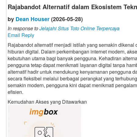
Rajabandot Alternatif dalam Ekosistem Tek
by
Dean Houser
(2026-05-28)
In response to
Jelajahi Situs Toto Online Terpercaya
Email Reply
Rajabandot alternatif menjadi istilah yang semakin dikenal
hiburan digital. Dalam perkembangan internet modern, akse
kebutuhan utama bagi banyak pengguna. Kehadiran alternat
pengguna tetap dapat menikmati layanan digital tanpa hamb
alternatif hadir untuk mendukung kenyamanan pengguna d
secara fleksibel melalui berbagai perangkat yang terhubung
semakin modern, pengguna kini dapat menikmati pengalaman
efisien.
Kemudahan Akses yang Ditawarkan