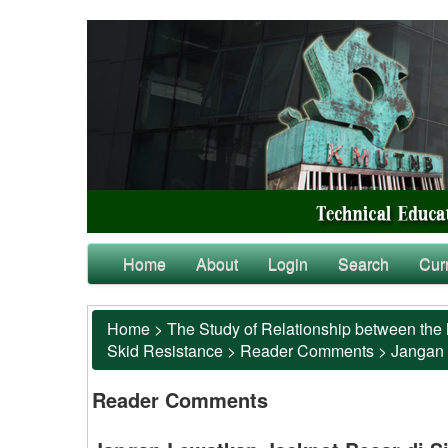
Home
About
Login
Search
Cur
Home
>
The Study of Relationship between the 
Skid Resistance
>
Reader Comments
>
Jangan 
Reader Comments