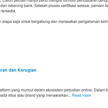
 Calon pemain hanya perlu mengisi formulir pendaftaran deng
dan rekening bank. Setelah proses verifikasi selesai, pemain b
 tersedia.
n siapa saja untuk bergabung dan merasakan pengalaman ber
uran dan Kerugian
platform yang muncul dalam ekosistem perjudian online. Dalam 
 pada situs atau brand yang menawarkan...
Read more