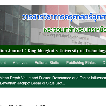
rent
Archives
Editorial Staffs
Publishing Ethics
D
Mean Depth Value and Friction Resistance and Factor Influenci
Lewatkan Jackpot Besar di Situs Slot...