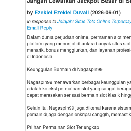
Jangan Lewatkan Jackpot Besar di Si
by
Ezekiel Ezekiel Duvall
(2026-06-01)
In response to
Jelajahi Situs Toto Online Terperca
Email Reply
Dalam dunia perjudian online, permainan slot men
platform yang menonjol di antara banyak situs sl
menarik, bonus menggiurkan, dan layanan profesio
di Indonesia.
Keunggulan Bermain di Nagaspin99
Nagaspin99 menawarkan berbagai keunggulan yang
adalah koleksi permainan slot yang sangat berag
dapat merasakan sensasi bermain slot klasik hin
Selain itu, Nagaspin99 juga dikenal karena siste
pemain dijaga dengan enkripsi canggih, memast
Pilihan Permainan Slot Terlengkap