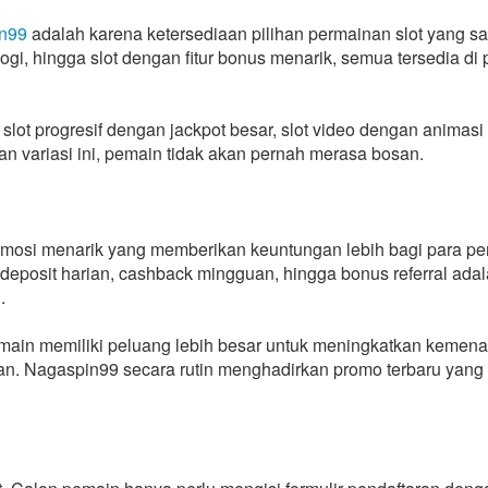
n99
adalah karena ketersediaan pilihan permainan slot yang s
ogi, hingga slot dengan fitur bonus menarik, semua tersedia di 
slot progresif dengan jackpot besar, slot video dengan animasi
an variasi ini, pemain tidak akan pernah merasa bosan.
osi menarik yang memberikan keuntungan lebih bagi para pe
eposit harian, cashback mingguan, hingga bonus referral ada
.
main memiliki peluang lebih besar untuk meningkatkan kemen
. Nagaspin99 secara rutin menghadirkan promo terbaru yang 