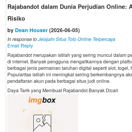
Rajabandot dalam Dunia Perjudian Online: A
Risiko
by
Dean Houser
(2026-06-05)
In response to
Jelajahi Situs Toto Online Terpercaya
Email Reply
Rajabandot merupakan istilah yang sering muncul dalam p
di internet. Banyak pengguna mengaitkannya dengan platf
berbagai jenis permainan taruhan digital seperti slot, togel,
Popularitas istilah ini meningkat seiring berkembangnya a
pendaftaran akun pada berbagai situs judi online.
Daya Tarik yang Membuat Rajabandot Banyak Dicari