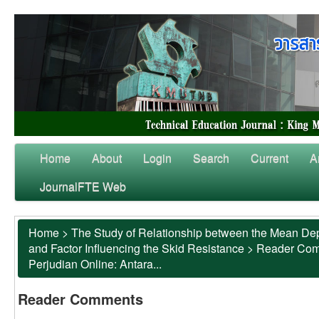
Home
About
Login
Search
Current
A
JournalFTE Web
Home
>
The Study of Relationship between the Mean Dep
and Factor Influencing the Skid Resistance
>
Reader Co
Perjudian Online: Antara...
Reader Comments