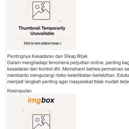
Pentingnya Kesadaran dan Sikap Bijak
Dalam menghadapi fenomena perjudian online, penting bag
kesadaran dan kontrol diri. Memahami bahwa permainan seper
membantu mengurangi risiko keterlibatan berlebihan. Eduka
menjadi langkah penting agar masyarakat tidak mudah terje
Kesimpulan