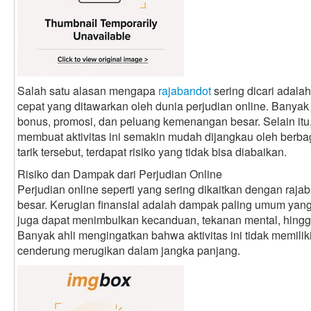
Salah satu alasan mengapa
rajabandot
sering dicari adala
cepat yang ditawarkan oleh dunia perjudian online. Banya
bonus, promosi, dan peluang kemenangan besar. Selain it
membuat aktivitas ini semakin mudah dijangkau oleh berba
tarik tersebut, terdapat risiko yang tidak bisa diabaikan.
Risiko dan Dampak dari Perjudian Online
Perjudian online seperti yang sering dikaitkan dengan raja
besar. Kerugian finansial adalah dampak paling umum yang 
juga dapat menimbulkan kecanduan, tekanan mental, hingg
Banyak ahli mengingatkan bahwa aktivitas ini tidak memili
cenderung merugikan dalam jangka panjang.