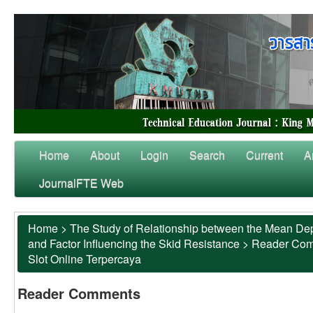
Home
About
Login
Search
Current
A
JournalFTE Web
Home
>
The Study of Relationship between the Mean Dep
and Factor Influencing the Skid Resistance
>
Reader Co
Slot Online Terpercaya
Reader Comments