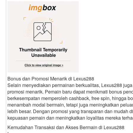
Bonus dan Promosi Menarik di Lexus288
Selain menyediakan permainan berkualitas, Lexus288 juga
promosi menarik. Pemain baru dapat menikmati bonus pend
berkesempatan memperoleh cashback, free spin, hingga bonu
menambah modal bermain, tetapi juga meningkatkan pelu
lebih besar. Dengan promosi yang transparan dan mudah
kepuasan pemain dan meningkatkan loyalitas mereka terhad
Kemudahan Transaksi dan Akses Bermain di Lexus288