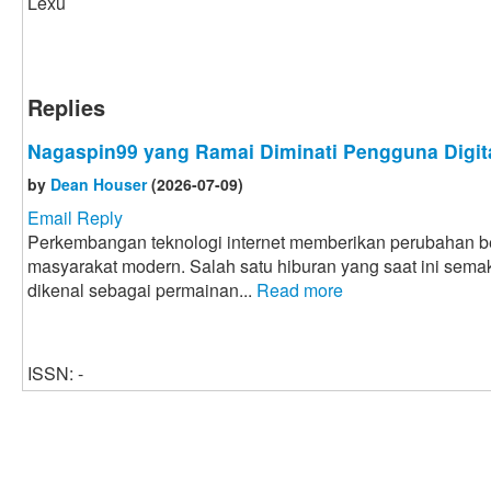
Lexu
Replies
Nagaspin99 yang Ramai Diminati Pengguna Digit
by
Dean Houser
(2026-07-09)
Email Reply
Perkembangan teknologi internet memberikan perubahan b
masyarakat modern. Salah satu hiburan yang saat ini sem
dikenal sebagai permainan...
Read more
ISSN: -