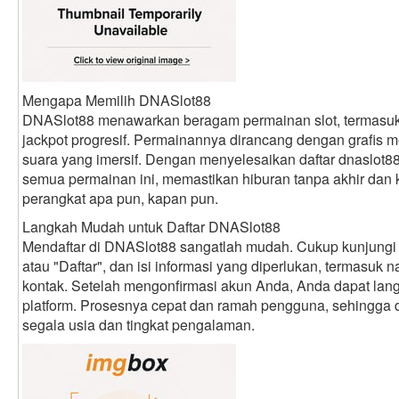
Mengapa Memilih DNASlot88
DNASlot88 menawarkan beragam permainan slot, termasuk g
jackpot progresif. Permainannya dirancang dengan grafis 
suara yang imersif. Dengan menyelesaikan daftar dnaslot
semua permainan ini, memastikan hiburan tanpa akhir dan
perangkat apa pun, kapan pun.
Langkah Mudah untuk Daftar DNASlot88
Mendaftar di DNASlot88 sangatlah mudah. Cukup kunjungi si
atau "Daftar", dan isi informasi yang diperlukan, termasuk 
kontak. Setelah mengonfirmasi akun Anda, Anda dapat lan
platform. Prosesnya cepat dan ramah pengguna, sehingga d
segala usia dan tingkat pengalaman.