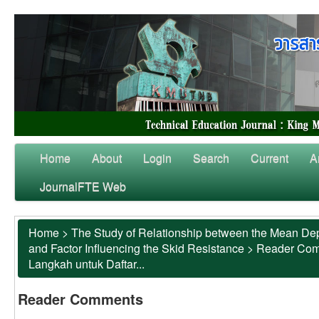
Home
About
Login
Search
Current
A
JournalFTE Web
Home
>
The Study of Relationship between the Mean Dep
and Factor Influencing the Skid Resistance
>
Reader Co
Langkah untuk Daftar...
Reader Comments