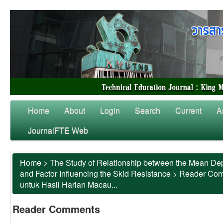
Home
About
Login
Search
Current
A
JournalFTE Web
Home
>
The Study of Relationship between the Mean Dep
and Factor Influencing the Skid Resistance
>
Reader Co
untuk Hasil Harian Macau...
Reader Comments