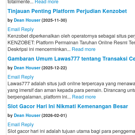
totalmente...
Read more
Tinjauan Penting Platform Perjudian Kenzobet
by
Dean Houser
(2025-11-30)
Email Reply
Kenzobet diperkenalkan oleh operatornya sebagai situs pe
KENZOBET: Platform Permainan Taruhan Online Resmi Terb
Deskripsi ini mencerminkan...
Read more
Gambaran Umum Lawas777 tentang Transaksi Ce
by
Dean Houser
(2025-12-22)
Email Reply
Lawas777 adalah situs judi online terpercaya yang mena
yang imersif dan aman kepada para pemain. Dirancang unt
berpengalaman, platform ini...
Read more
Slot Gacor Hari Ini Nikmati Kemenangan Besar
by
Dean Houser
(2026-02-01)
Email Reply
Slot gacor hari ini adalah tujuan utama bagi para penggema