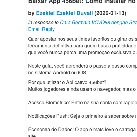
Baixar App 456bet: Como Instalar no
by
Ezekiel Ezekiel Duvall
(2026-01-13)
In response to
Cara Bermain VOVO88 dengan Strate
Email Reply
Quer apostar nos seus times favoritos ou girar os
ferramenta definitiva para quem busca praticidade
que você nunca perca uma promoção exclusiva o
Neste guia, você aprenderá o passo a passo comp
no sistema Android ou iOS.
Por que utilizar o Aplicativo 456bet?
Muitos jogadores ainda usam o navegador, mas o a
Acesso Biométrico: Entre na sua conta com rapide
Notificações Push: Seja o primeiro a saber sobre
Economia de Dados: O app é mais leve e carrega o
site.