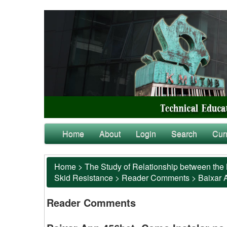
Home
About
Login
Search
Cur
Home
>
The Study of Relationship between the 
Skid Resistance
>
Reader Comments
>
Baixar 
Reader Comments