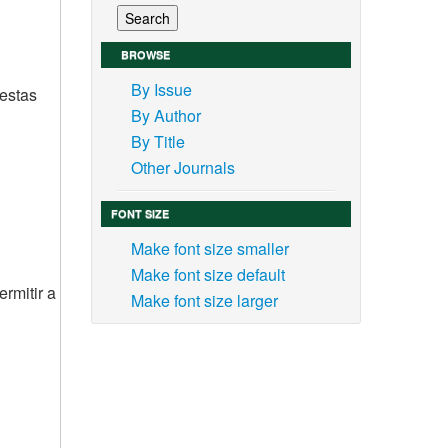
BROWSE
By Issue
 estas
By Author
By Title
Other Journals
FONT SIZE
Make font size smaller
Make font size default
rmitir a
Make font size larger