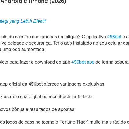
 Android e iPhone (2026)
gi yang Lebih Efektif
 slots do cassino com apenas um clique? O aplicativo
456bet
é a
, velocidade e segurança. Ter o app instalado no seu celular ga
u uma odd aumentada.
leto para fazer o download do app
456bet app
de forma segura,
pp oficial da 456bet oferece vantagens exclusivas:
z usando sua digital ou reconhecimento facial.
 novos bônus e resultados de apostas.
s jogos de cassino (como o Fortune Tiger) muito mais rápido 